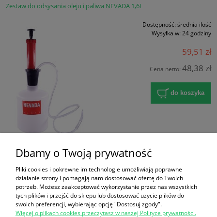
Zestaw do odsysania oleju i paliwa NEVADA 1,6L
Dostępność:
średnia ilość
Wysyłka w:
24 godziny
59,51 zł
48,38 zł
Cena netto:
do koszyka
Dbamy o Twoją prywatność
Pliki cookies i pokrewne im technologie umożliwiają poprawne
działanie strony i pomagają nam dostosować ofertę do Twoich
potrzeb. Możesz zaakceptować wykorzystanie przez nas wszystkich
Zakupy
tych plików i przejść do sklepu lub dostosować użycie plików do
swoich preferencji, wybierając opcję "Dostosuj zgody".
Więcej o plikach cookies przeczytasz w naszej Polityce prywatności.