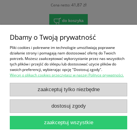
41,87 zł
Cena netto:
do koszyka
Dbamy o Twoją prywatność
«
1
2
3
4
5
»
Pliki cookies i pokrewne im technologie umożliwiają poprawne
działanie strony i pomagają nam dostosować ofertę do Twoich
potrzeb. Możesz zaakceptować wykorzystanie przez nas wszystkich
Zakupy
tych plików i przejść do sklepu lub dostosować użycie plików do
swoich preferencji, wybierając opcję "Dostosuj zgody".
Więcej o plikach cookies przeczytasz w naszej Polityce prywatności.
Pomoc
zaakceptuj tylko niezbędne
Polecamy
dostosuj zgody
Moje konto
zaakceptuj wszystkie
Informacje