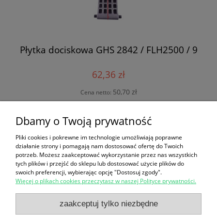
Płytka dociskowa GHS 2842 / FLH2500 / 9
62,36 zł
50,70 zł
Cena netto:
do koszyka
Dbamy o Twoją prywatność
Pliki cookies i pokrewne im technologie umożliwiają poprawne
działanie strony i pomagają nam dostosować ofertę do Twoich
potrzeb. Możesz zaakceptować wykorzystanie przez nas wszystkich
Zakupy
tych plików i przejść do sklepu lub dostosować użycie plików do
swoich preferencji, wybierając opcję "Dostosuj zgody".
Więcej o plikach cookies przeczytasz w naszej Polityce prywatności.
Pomoc
zaakceptuj tylko niezbędne
Polecamy