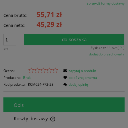
sprawdź formy dostawy
Cena nie zawiera ewentualnych kosztów płatności
55,71 zł
Cena brutto:
45,29 zł
Cena netto:
do koszyka
Zyskujesz
11
pkt [
?
]
szt.
dodaj do przechowalni
Ocena:
zapytaj o produkt
Producent:
Brak
poleć znajomemu
Kod produktu:
KCM624-F*2-28
dodaj opinię
Opis
Koszty dostawy
Cena nie zawiera ewentualnych kosztów płatności