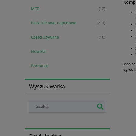
Kompa
MTD
(12)
Paski klinowe, napędowe
(211)
Części używane
(10)
Nowości
Idealne
Promocje
ogrodn
Wyszukiwarka