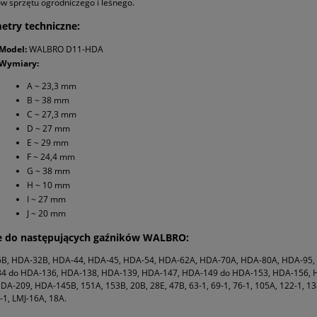
w sprzętu ogrodniczego i leśnego.
etry techniczne:
Model:
WALBRO D11-HDA
Wymiary:
A ~ 23,3 mm
B ~ 38 mm
C ~ 27,3 mm
D ~ 27 mm
E ~ 29 mm
F ~ 24,4 mm
G ~ 38 mm
H ~ 10 mm
I ~ 27 mm
J ~ 20 mm
e do następujących gaźników WALBRO:
B, HDA-32B, HDA-44, HDA-45, HDA-54, HDA-62A, HDA-70A, HDA-80A, HDA-95,
4 do HDA-136, HDA-138, HDA-139, HDA-147, HDA-149 do HDA-153, HDA-156, 
DA-209, HDA-145B, 151A, 153B, 20B, 28E, 47B, 63-1, 69-1, 76-1, 105A, 122-1, 138
-1, LMJ-16A, 18A.