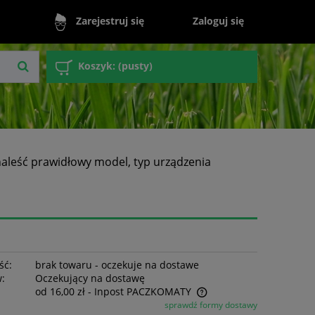
Zaloguj się
Zarejestruj się
Koszyk:
(pusty)
naleść prawidłowy model, typ urządzenia
ść:
brak towaru - oczekuje na dostawe
w:
Oczekujący na dostawę
od 16,00 zł
- Inpost PACZKOMATY
sprawdź formy dostawy