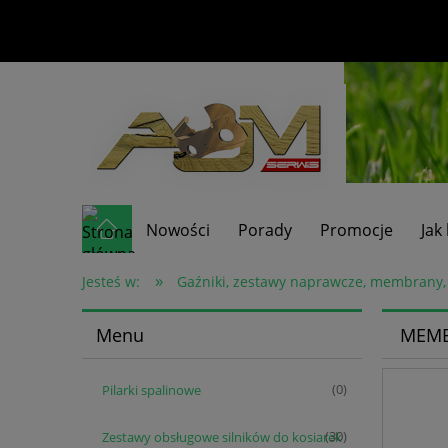
Nowości
Porady
Promocje
Jak
»
Jesteś w:
Gaźniki, zestawy naprawcze, membrany,
Menu
MEMB
Pilarki spalinowe
(0)
Zestawy obsługowe silników do kosiarek
(30)