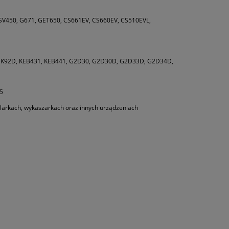
SV450, G671, GET650, CS661EV, CS660EV, CS510EVL,
, K92D, KEB431, KEB441, G2D30, G2D30D, G2D33D, G2D34D,
5
larkach, wykaszarkach oraz innych urządzeniach