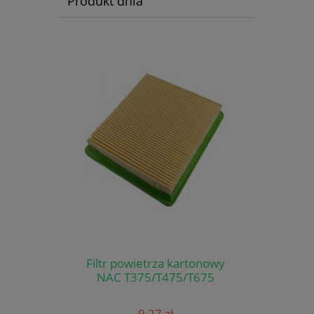
Produkt dnia
Filtr powietrza kartonowy
NAC T375/T475/T675
9,27 zł