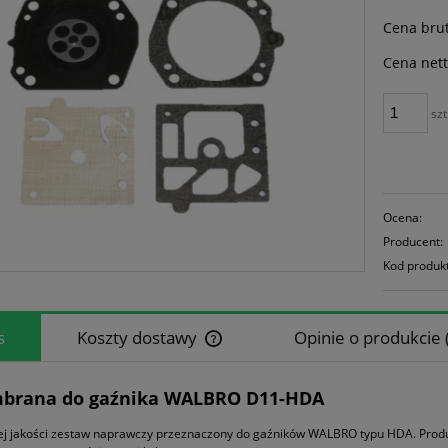
Cena brut
Cena nett
szt
Ocena:
Producent:
Kod produk
s
Koszty dostawy
Opinie o produkcie 
Cena nie zawiera ewentualnych koszt
brana do gaźnika WALBRO D11-HDA
płatności
ej jakości zestaw naprawczy przeznaczony do gaźników WALBRO typu HDA. Produ