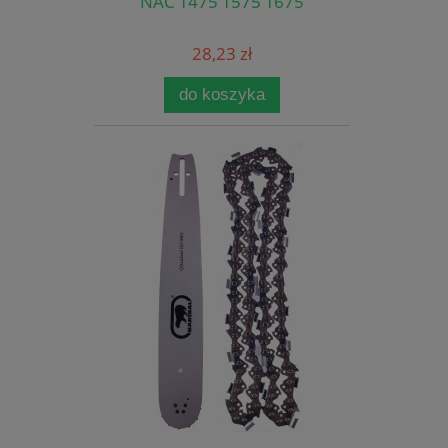
NAC T475 T575 T675
28,23 zł
do koszyka