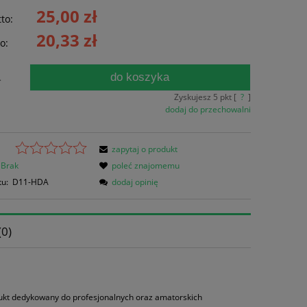
Cena nie zawiera ewentualnych kosztów
25,00 zł
to:
płatności
20,33 zł
o:
do koszyka
.
Zyskujesz
5
pkt [
?
]
dodaj do przechowalni
zapytaj o produkt
Brak
poleć znajomemu
tu:
D11-HDA
dodaj opinię
(0)
ów
kt dedykowany do profesjonalnych oraz amatorskich