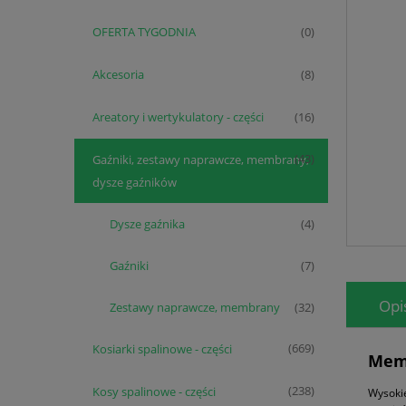
OFERTA TYGODNIA
(0)
Akcesoria
(8)
Areatory i wertykulatory - części
(16)
Gaźniki, zestawy naprawcze, membrany,
(43)
dysze gaźników
Dysze gaźnika
(4)
Gaźniki
(7)
Opi
Zestawy naprawcze, membrany
(32)
Kosiarki spalinowe - części
(669)
Mem
Kosy spalinowe - części
(238)
Wysoki