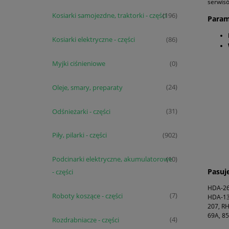
serwisó
Kosiarki samojezdne, traktorki - części
(196)
Param
Kosiarki elektryczne - części
(86)
Myjki ciśnieniowe
(0)
Oleje, smary, preparaty
(24)
Odśnieżarki - części
(31)
Piły, pilarki - części
(902)
Podcinarki elektryczne, akumulatorowe
(10)
Pasuj
- części
HDA-26
Roboty koszące - części
(7)
HDA-13
207, RH
69A, 85
Rozdrabniacze - części
(4)