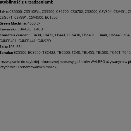
tybilność z urządzeniami:
Echo:
CS5000, CS510EVL, CS5500, CS6700, CS6702, CS8000, CSV394, CSV451, C
CSG671, CSV391, CSV4500, EC1500
Green Machine:
4600 LP
Kawasaki:
EBA430, TE40D
Komatsu Zenoah:
EB430, EB431, EB441, EBA430, EBA431, EB440, EBA440, K84
G4KEB431, G4KEB441, G4K92D
Solo:
108, 634
Tanaka:
ECS506, ECS650, TBC422, TBC500, TC40, TBL455, TBL500, TC40T, TC45
 rozwiązanie do szybkiej i skutecznej naprawy gaźników WALBRO używanych w pi
iczych wielu renomowanych marek.