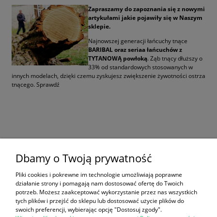
Zapraszamy do zapoznania się z nowymi
artykułami jakie pojawiły się w Naszym
sklepie.
Najnowszej generacji łańcuchy tnące
BARIBAL oraz seriaa łańcuchów z
TYTANOWĄ powłoką
. Ząb tnący dłuższy o
33% od standardowych stosowanych w
innych modelach, dzięki czemu zyskujesz zwiększenie żywotności ostrza
tnącego. Sprawdź
Dbamy o Twoją prywatność
czytaj całość »
Pliki cookies i pokrewne im technologie umożliwiają poprawne
działanie strony i pomagają nam dostosować ofertę do Twoich
potrzeb. Możesz zaakceptować wykorzystanie przez nas wszystkich
Zakupy
tych plików i przejść do sklepu lub dostosować użycie plików do
swoich preferencji, wybierając opcję "Dostosuj zgody".