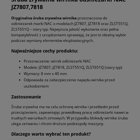
JZ7807,7818
Oryginalna śruba zrywalna wirnika
przeznaczona do
odśnieżarek marki NAC o modelach JZ7807, JZ7818 oraz ZLST551Q,
ZLST651Q – stary typ. Najwyższa jakość wykonania oraz pełna
kompatybilność z urządzeniami sprawiają, że jest to idealny wybór
podczas wymiany elementów eksploatacyjnych.
Najważniejsze cechy produktu:
Przeznaczenie: wirnik odśnieżarki NAC
Modele: JZ7807, JZ7818, ZLST551Q, ZLST651Q (stary typ)
Wymiary: 8 mm x 40 mm
Odpowiada za zabezpieczenie napędu wirnika przed
uszkodzeniem
Zastosowanie
Śruba zrywalna ma na celu ochronę wirnika i przekładni przed
przeciążeniem, zapewniając prawidłową pracę odśnieżarki nawet w
trudnych warunkach zimowych. W przypadku blokady wirnika śruba
ulega zerwaniu i chroni droższe podzespoły maszyny.
Dlaczego warto wybrać ten produkt?