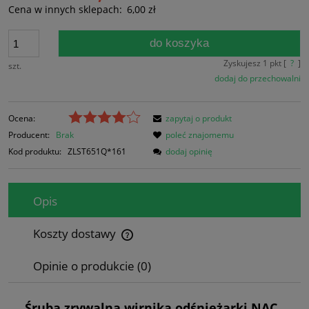
Cena w innych sklepach:
6,00 zł
do koszyka
Zyskujesz
1
pkt [
?
]
szt.
dodaj do przechowalni
Ocena:
zapytaj o produkt
Producent:
Brak
poleć znajomemu
Kod produktu:
ZLST651Q*161
dodaj opinię
Opis
Koszty dostawy
Cena nie zawiera ewentualnych kosztów płatności
Opinie o produkcie (0)
Śruba zrywalna wirnika odśnieżarki NAC