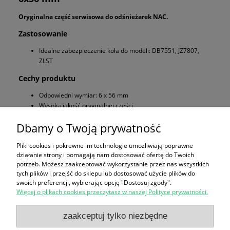
Oryginalna część serwisowa do odśnieżarek NAC.
Zastosowanie
Idealne zabezpieczenie koła do modeli: DB7551, JZ7807,
ZLST
Cechy produktu
Odpowiedni wymiar: 6 x 56 mm
Wysoka jakość oryginalnej części
Wytrzymałość i niezawodność
Dbamy o Twoją prywatność
Wybierz sprawdzone części, by zapewnić maksymalną skuteczność
i bezpieczeństwo swojej odśnieżarki!
Pliki cookies i pokrewne im technologie umożliwiają poprawne
działanie strony i pomagają nam dostosować ofertę do Twoich
potrzeb. Możesz zaakceptować wykorzystanie przez nas wszystkich
Zakupy
tych plików i przejść do sklepu lub dostosować użycie plików do
swoich preferencji, wybierając opcję "Dostosuj zgody".
Więcej o plikach cookies przeczytasz w naszej Polityce prywatności.
Pomoc
zaakceptuj tylko niezbędne
Polecamy