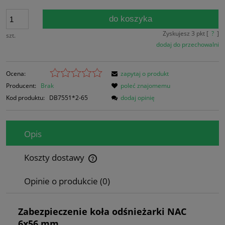
do koszyka
Zyskujesz
3
pkt [
?
]
szt.
dodaj do przechowalni
Ocena:
zapytaj o produkt
Producent:
Brak
poleć znajomemu
Kod produktu:
DB7551*2-65
dodaj opinię
Opis
Koszty dostawy
Cena nie zawiera ewentualnych kosztów płatności
Opinie o produkcie (0)
Zabezpieczenie koła odśnieżarki NAC
6x56 mm