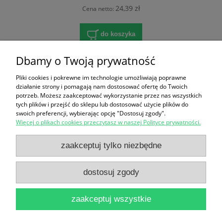
24,39 zł
Cena netto:
do koszyka
Dbamy o Twoją prywatność
«
1
2
3
4
»
Pliki cookies i pokrewne im technologie umożliwiają poprawne
działanie strony i pomagają nam dostosować ofertę do Twoich
potrzeb. Możesz zaakceptować wykorzystanie przez nas wszystkich
Zakupy
tych plików i przejść do sklepu lub dostosować użycie plików do
swoich preferencji, wybierając opcję "Dostosuj zgody".
Więcej o plikach cookies przeczytasz w naszej Polityce prywatności.
Pomoc
zaakceptuj tylko niezbędne
Polecamy
dostosuj zgody
Moje konto
zaakceptuj wszystkie
Informacje