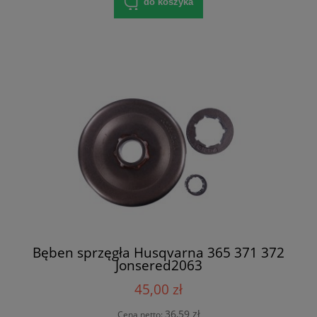
do koszyka
Bęben sprzęgła Husqvarna 365 371 372
Jonsered2063
45,00 zł
36,59 zł
Cena netto: