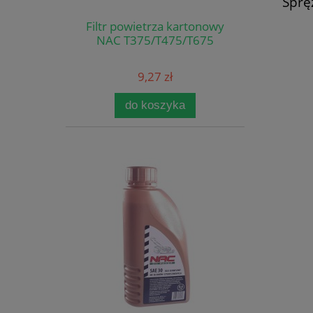
Sprę
Filtr powietrza kartonowy
NAC T375/T475/T675
9,27 zł
do koszyka