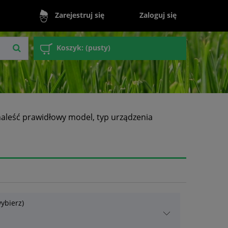
Zaloguj się
Zarejestruj się
Koszyk:
(pusty)
naleść prawidłowy model, typ urządzenia
ybierz)