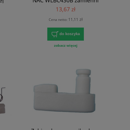
ej
NAC WLBC430B zamienni
13,67 zł
11,11 zł
Cena netto:
do koszyka
zobacz więcej