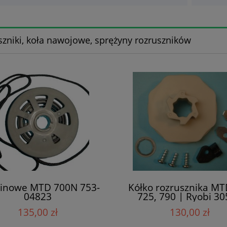
szniki, koła nawojowe, sprężyny rozruszników
 linowe MTD 700N 753-
Kółko rozrusznika MT
04823
725, 790 | Ryobi 3
135,00 zł
130,00 zł