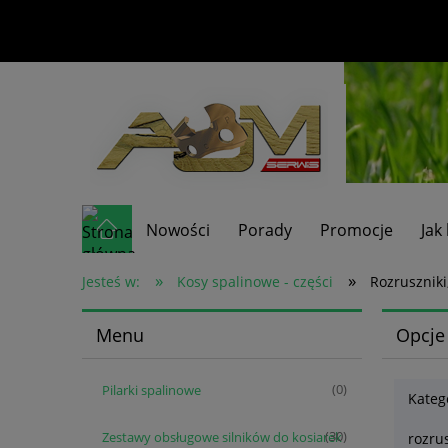
Nowości
Porady
Promocje
Jak
»
»
Jesteś w:
Kosy spalinowe - części
Rozruszniki
Menu
Opcje
Pilarki spalinowe
(0)
Kateg
Zestawy obsługowe silników do kosiarek
(30)
rozru