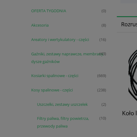
OFERTA TYGODNIA
(0)
Rozru
Akcesoria
(8)
Areatory i wertykulatory - części
(16)
Gaźniki, zestawy naprawcze, membrany,
(43)
dysze gaźników
Kosiarki spalinowe - części
(669)
Kosy spalinowe - części
(238)
Uszczelki, zestawy uszczelek
(2)
Koło
Filtry paliwa, filtry powietrza,
(10)
przewody paliwa