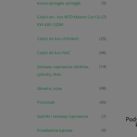
Kosze sprzęgła, sprzęgła
(5)
Części do - kos MTD Master Cut CG-
(7)
KW 430 i 520M
Części do kos chińskich
(25)
Części do kos NAC
(46)
Zestawy naprawcze silników,
(14)
cylindry, tłoki
Głowice, noże
(68)
Pozostałe
(45)
Gaźniki i zestawy naprawcze
(7)
Pods
Przekładnie kątowe
(6)