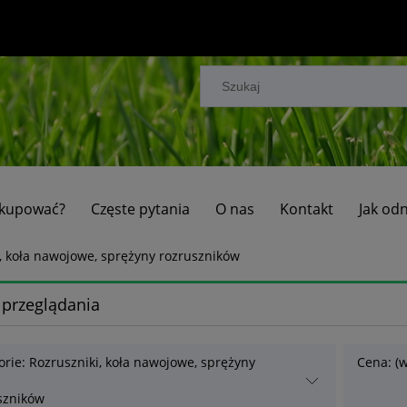
 kupować?
Częste pytania
O nas
Kontakt
Jak od
, koła nawojowe, sprężyny rozruszników
 przeglądania
orie: Rozruszniki, koła nawojowe, sprężyny
Cena: (w
szników