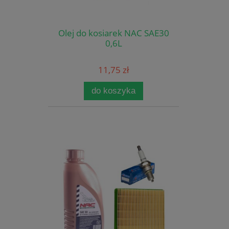
Olej do kosiarek NAC SAE30
0,6L
11,75 zł
do koszyka