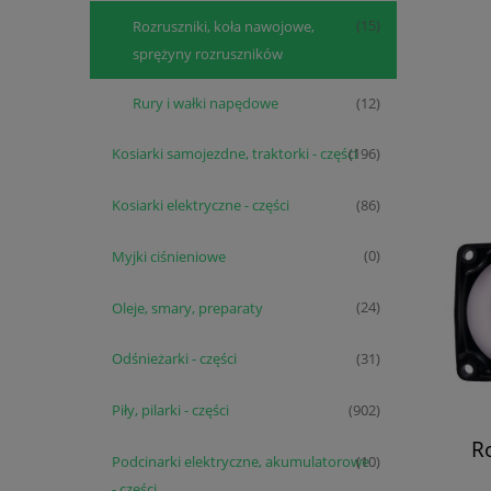
Rozruszniki, koła nawojowe,
(15)
sprężyny rozruszników
Rury i wałki napędowe
(12)
Kosiarki samojezdne, traktorki - części
(196)
Kosiarki elektryczne - części
(86)
Myjki ciśnieniowe
(0)
Oleje, smary, preparaty
(24)
Odśnieżarki - części
(31)
Piły, pilarki - części
(902)
R
Podcinarki elektryczne, akumulatorowe
(10)
- części