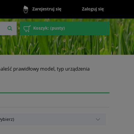
Zaloguj się
Zarejestruj się
Koszyk:
(pusty)
naleść prawidłowy model, typ urządzenia
ybierz)