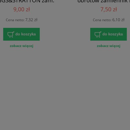
GGS&STRATTON zam.
obrotów zamiennik
692211
691859
9,00 zł
7,50 zł
7,32 zł
6,10 zł
Cena netto:
Cena netto:
do koszyka
do koszyka
zobacz więcej
zobacz więcej