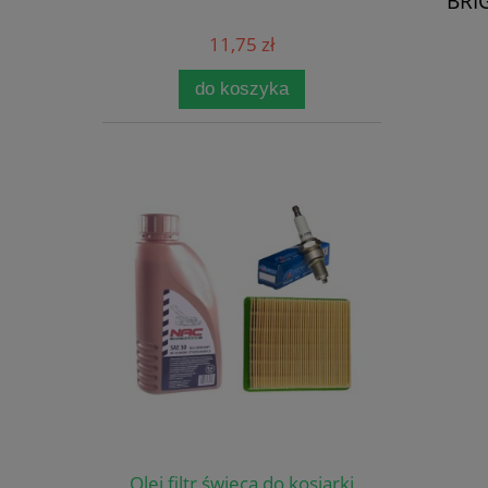
BRI
11,75 zł
do koszyka
Olej filtr świeca do kosiarki