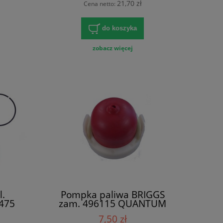
21,70 zł
Cena netto:
do koszyka
zobacz więcej
l.
Pompka paliwa BRIGGS
T475
zam. 496115 QUANTUM
7,50 zł