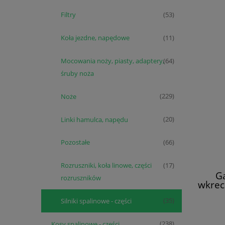
Filtry
(53)
Koła jezdne, napędowe
(11)
Mocowania noży, piasty, adaptery,
(64)
śruby noża
Noże
(229)
Linki hamulca, napędu
(20)
Pozostałe
(66)
Rozruszniki, koła linowe, części
(17)
G
rozruszników
wkrec
Silniki spalinowe - części
(35)
Kosy spalinowe - części
(238)