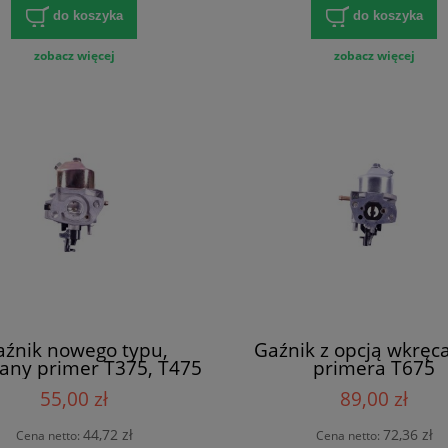
do koszyka
do koszyka
zobacz więcej
zobacz więcej
aźnik nowego typu,
Gaźnik z opcją wkręc
any primer T375, T475
primera T675
55,00 zł
89,00 zł
44,72 zł
72,36 zł
Cena netto:
Cena netto: