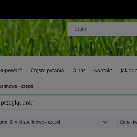
 kupować?
Częste pytania
O nas
Kontakt
Jak od
spalinowe - części
 przeglądania
rie: Silniki spalinowe - części
Cena: (w