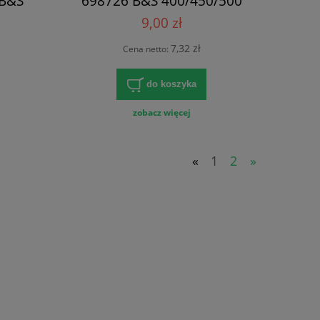
 B&S
698726 B&S 400/450/500
9,00 zł
7,32 zł
Cena netto:
do koszyka
zobacz więcej
«
1
2
»