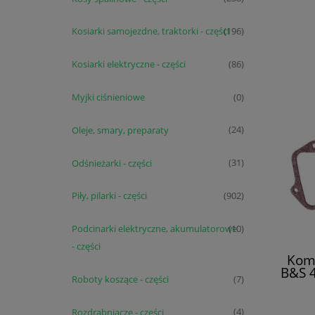
Kosiarki samojezdne, traktorki - części
(196)
Kosiarki elektryczne - części
(86)
Myjki ciśnieniowe
(0)
Oleje, smary, preparaty
(24)
Odśnieżarki - części
(31)
Piły, pilarki - części
(902)
Podcinarki elektryczne, akumulatorowe
(10)
- części
Komp
B&S 
Roboty koszące - części
(7)
Rozdrabniacze - części
(4)