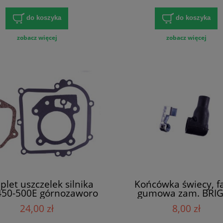
do koszyka
do koszyka
zobacz więcej
zobacz więcej
let uszczelek silnika
Końcówka świecy, f
450-500E górnozaworo
gumowa zam. BRI
24,00 zł
8,00 zł