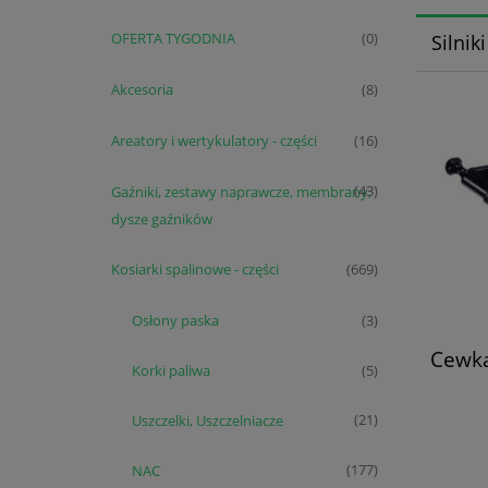
OFERTA TYGODNIA
(0)
Silnik
Akcesoria
(8)
Areatory i wertykulatory - części
(16)
Gaźniki, zestawy naprawcze, membrany,
(43)
dysze gaźników
Kosiarki spalinowe - części
(669)
Osłony paska
(3)
Cewka
Korki paliwa
(5)
Uszczelki, Uszczelniacze
(21)
NAC
(177)