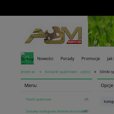
Nowości
Porady
Promocje
Jak
»
»
Jesteś w:
Kosiarki spalinowe - części
Silniki 
Menu
Opcje
Pilarki spalinowe
(0)
Katego
Zestawy obsługowe silników do kosiarek
(30)