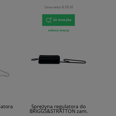
6,10 zł
Cena netto:
do koszyka
zobacz więcej
latora
Sprężyna regulatora do
BRIGGS&STRATTON zam.
691833