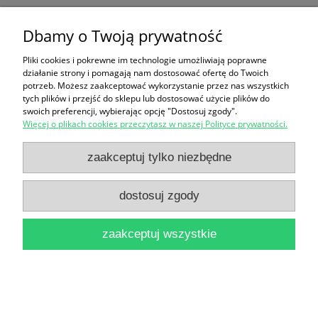
Pomoc
Dbamy o Twoją prywatność
Polecamy
Pliki cookies i pokrewne im technologie umożliwiają poprawne
działanie strony i pomagają nam dostosować ofertę do Twoich
Moje konto
potrzeb. Możesz zaakceptować wykorzystanie przez nas wszystkich
tych plików i przejść do sklepu lub dostosować użycie plików do
swoich preferencji, wybierając opcję "Dostosuj zgody".
Informacje
Więcej o plikach cookies przeczytasz w naszej Polityce prywatności.
zaakceptuj tylko niezbędne
pokaż pełną wersję strony
Sklep internetowy Shoper.pl
dostosuj zgody
zaakceptuj wszystkie